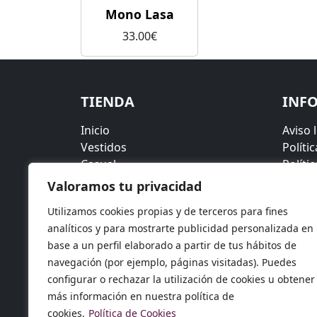
Mono Lasa
33.00
€
TIENDA
INF
Inicio
Aviso 
Vestidos
Políti
Casual
Políti
Rebajas
Políti
Valoramos tu privacidad
Blog
Términ
Utilizamos cookies propias y de terceros para fines
Conta
analíticos y para mostrarte publicidad personalizada en
Sobre
base a un perfil elaborado a partir de tus hábitos de
navegación (por ejemplo, páginas visitadas). Puedes
configurar o rechazar la utilización de cookies u obtener
más información en nuestra política de
cookies.
Política de Cookies