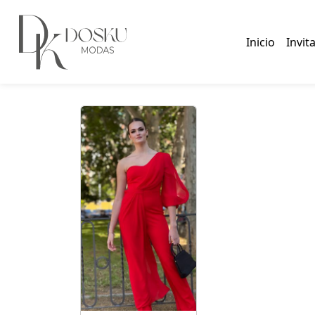
Inicio
/
MUJER
/
INVITADA
/ MONOS
Inicio
Invit