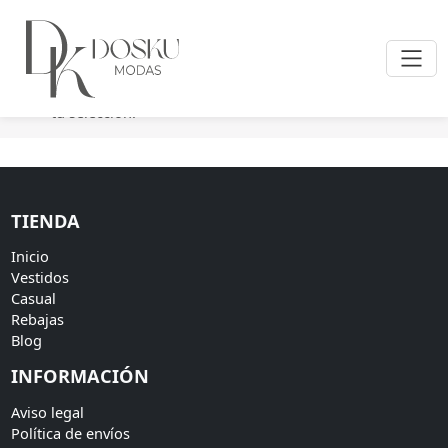
Inicio
/ Productos etiquetados “cazadora de ante verde”
No se han encontrado productos que coincidan con
tu selección.
TIENDA
Inicio
Vestidos
Casual
Rebajas
Blog
INFORMACIÓN
Aviso legal
Política de envíos