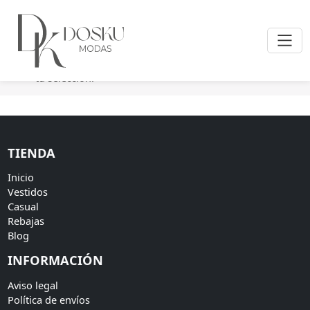
Inicio
/ Productos etiquetados “traje marfil”
No se han encontrado productos que coincidan con
tu selección.
TIENDA
Inicio
Vestidos
Casual
Rebajas
Blog
INFORMACIÓN
Aviso legal
Política de envíos