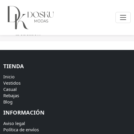
Inicio
/ Productos etiquetados “vestido marino invitada”
No se han encontrado productos que coincidan con
tu selección.
TIENDA
Inicio
Vestidos
Casual
Rebajas
Blog
INFORMACIÓN
Aviso legal
Política de envíos