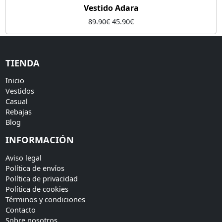
Vestido Adara
El
El
89.90
€
45.90
€
precio
precio
original
actual
era:
es:
TIENDA
89.90€.
45.90€.
Inicio
Vestidos
Casual
Rebajas
Blog
INFORMACIÓN
Aviso legal
Política de envíos
Política de privacidad
Política de cookies
Términos y condiciones
Contacto
Sobre nosotros