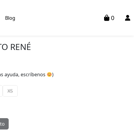
0
s
Blog
TO RENÉ
tas ayuda, escríbenos
)
XS
ito