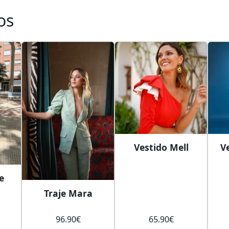
os
Vestido Mell
V
e
Traje Mara
96.90
€
65.90
€