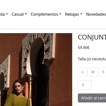
ada
Casual
Complementos
Rebajas
Novedade
CONJUN
59.90
€
Talla (si necesi
L
M
S
Conjunto
René
cantidad
Añadir al carr