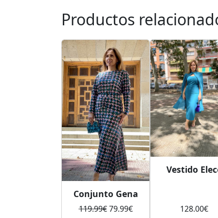
Productos relacionad
Vestido Elec
Conjunto Gena
El
El
119.99
€
79.99
€
128.00
€