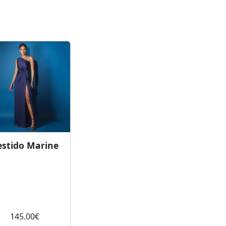
estido Marine
145.00
€