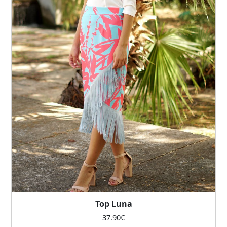
Top Luna
37.90
€