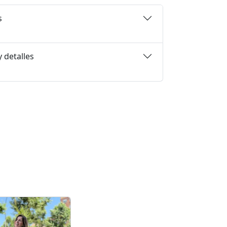
s
 detalles