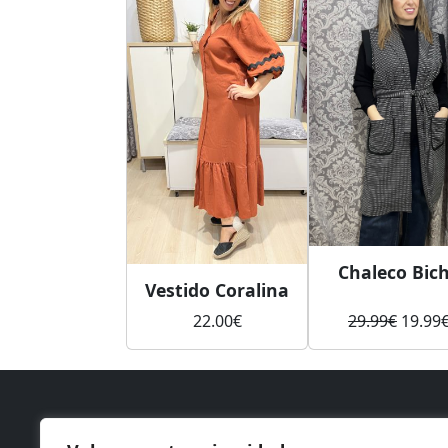
Chaleco Bic
Vestido Coralina
El
22.00
€
29.99
€
19.99
precio
origin
era:
29.99€
TIENDA
INF