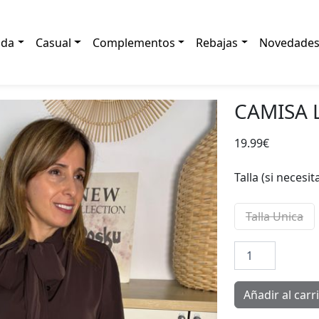
ada
Casual
Complementos
Rebajas
Novedade
CAMISA 
19.99
€
Talla (si necesi
Talla Unica
Camisa
Lazada
Moka
cantidad
Añadir al carr