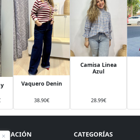
Camisa Linea
Azul
Vaquero Denin
hy
El
€
38.90
€
28.99
€
precio
al
actual
es:
.
19.99€.
ORMACIÓN
CATEGORÍAS